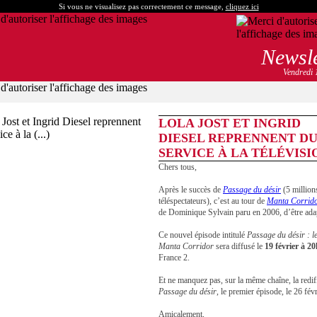
Si vous ne visualisez pas correctement ce message,
cliquez ici
Newsl
Vendredi 
LOLA JOST ET INGRID
DIESEL REPRENNENT D
SERVICE À LA TÉLÉVISIO
Chers tous,
Après le succès de
Passage du désir
(5 million
téléspectateurs), c’est au tour de
Manta Corrid
de Dominique Sylvain paru en 2006, d’être ada
Ce nouvel épisode intitulé
Passage du désir : le
Manta Corridor
sera diffusé le
19 février à 2
France 2.
Et ne manquez pas, sur la même chaîne, la redi
Passage du désir
, le premier épisode, le 26 févr
Amicalement,