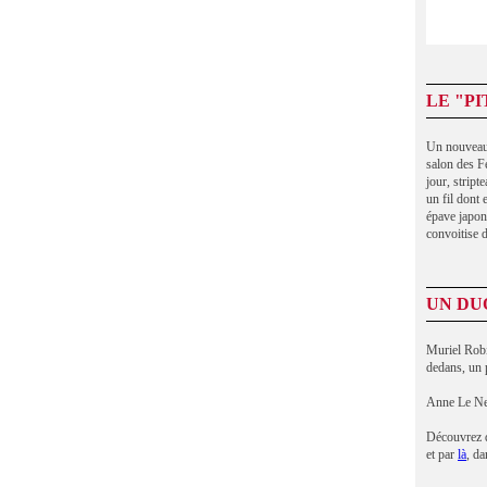
LE "P
Un nouveau 
salon des Fé
jour, stript
un fil dont
épave japona
convoitise d
UN DU
Muriel Robi
dedans, un p
Anne Le Nen
Découvrez d
et par
là
, d