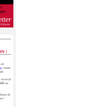
etter
14 février
U
N !
s de
or
, roman
pté.
 secret de
0h45
sur
ffusion de
ier !