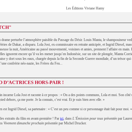
Les Éditions Viviane Hamy
ITCH"
drame perturbe l’atmosphère paisible du Passage du Désir. Louis Manta, le shampouineur ved
éries de Dakar, a disparu. Lola Jost, ex-commissaire en retraite anticipée, et Ingrid Diesel, mas
easeuse la nuit, Américaine au passé mouvementé, voisines et amies, prennent l’affaire en main. E
 elles ignorent encore qu’il va les mener jusqu’en Indonésie, sur un site de plongée, Manta Corr
ise y dort sous les eaux, chargée depuis la fin de la Seconde Guerre mondiale, d’un trésor qui e
’une confrérie néo-nazie, les Frères du Feu...
O D’ACTRICES HORS-PAIR !
n incarne Lola Jost et raconte à ce propos : « On a des points communs, Lola et moi. Son côté 
ied dehors, ça me porte. Je la connais, c’est vrai. Et je suis bien avec elle. »
 est Ingrid Diesel, sa partenaire : « C’est un peu comme si ce personnage était fait pour moi. »
es extraits du film en avant-première ! Par
ici
, dans
L’Émission pour tous
présentée par Laure
ans
Vivement dimanche prochain
présentée par Michel Drucker.