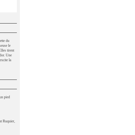
ette du
seuse le
lles tirent
idor. Une
xcite la
un pied
nt Ruquier,