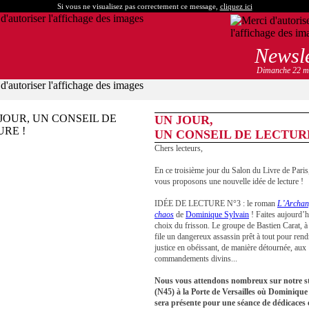
Si vous ne visualisez pas correctement ce message,
cliquez ici
Newsl
Dimanche 22 m
UN JOUR,
UN CONSEIL DE LECTURE
Chers lecteurs,
En ce troisième jour du Salon du Livre de Paris
vous proposons une nouvelle idée de lecture !
IDÉE DE LECTURE N°3 : le roman
L’Archan
chaos
de
Dominique Sylvain
! Faites aujourd’h
choix du frisson. Le groupe de Bastien Carat, à
file un dangereux assassin prêt à tout pour rend
justice en obéissant, de manière détournée, aux
commandements divins...
Nous vous attendons nombreux sur notre s
(N45)
à la Porte de Versailles où Dominique
sera présente pour une séance de dédicaces 