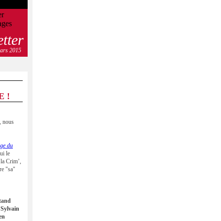
etter
ars 2015
 !
, nous
ge du
ui le
 la Crim’,
re "sa"
tand
 Sylvain
en