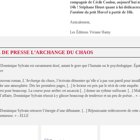
compagnie de Cécile Coulon, aujourd’hui 
14h ! Stéphane Heuet quant à lui dédicacer
Fantôme du petit Marcel
à partir de 16h.
Amicalement,
Les Éditions Viviane Hamy
 DE PRESSE L’ARCHANGE DU CHAOS
 Dominique Sylvain est savamment dosé, autant le gore que l’humain ou le psychologique. Épata
ce
nouveau roman,
L’Archange du chaos
, l’écrivain démontre qu’elle n’a pas son pareil pour instal
ller une atmosphère. Dès les premières pages, [...] le lecteur est pris par le récit de cette enquête.
st pour beaucoup. La course pour arrêter cet assassin [...] donne un rythme suffocant. [...] Mal
l’affaire, Dominique Sylvain réussit à y glisser beaucoup de tendresse et un peu de poésie... » 
 Dominique Sylvain retrouve l’énergie d’une débutante. [...] Réjouissante redécouverte de cette 
lentueuse. » -
ELLE