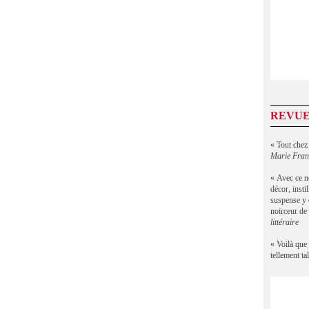
REVUE
« Tout chez
Marie Fran
« Avec ce 
décor, insti
suspense y e
noirceur de 
littéraire
« Voilà que
tellement ta