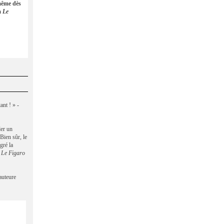
même dès
a
Le
nt ! » -
ler un
 Bien sûr, le
gré la
-
Le Figaro
auteure