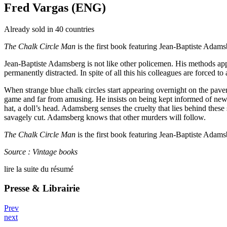
Fred Vargas (ENG)
Already sold in 40 countries
The Chalk Circle Man
is the first book featuring Jean-Baptiste Adams
Jean-Baptiste Adamsberg is not like other policemen. His methods appea
permanently distracted. In spite of all this his colleagues are forced to
When strange blue chalk circles start appearing overnight on the paveme
game and far from amusing. He insists on being kept informed of new ci
hat, a doll’s head. Adamsberg senses the cruelty that lies behind the
savagely cut. Adamsberg knows that other murders will follow.
The Chalk Circle Man
is the first book featuring Jean-Baptiste Adams
Source : Vintage books
lire la suite du résumé
Presse & Librairie
Prev
next