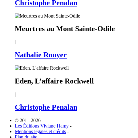
Christophe Penalan
Meurtres au Mont Sainte-Odile
|
Nathalie Rouyer
Eden, L’affaire Rockwell
|
Christophe Penalan
© 2011-2026
-
Les Éditions Viviane Hamy
-
Mentions légales et crédits
-
Plan du site