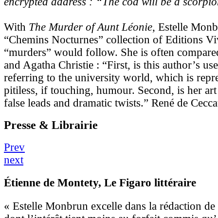
encrypted address : “The cod will be a scorpio
With
The Murder of Aunt Léonie
, Estelle Monb
“Chemins Nocturnes” collection of Editions V
“murders” would follow. She is often compar
and Agatha Christie : “First, is this author’s u
referring to the university world, which is repr
pitiless, if touching, humour. Second, is her art
false leads and dramatic twists.” René de Cecca
Presse & Librairie
Prev
next
Étienne de Montety
, Le Figaro littéraire
« Estelle Monbrun excelle dans la rédaction de