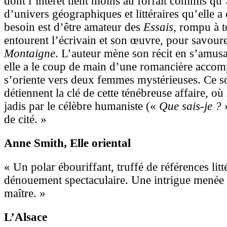
dont l’intérêt tient moins au forfait commis qu’
d’univers géographiques et littéraires qu’elle a c
besoin est d’être amateur des
Essais
, rompu à t
entourent l’écrivain et son œuvre, pour savour
Montaigne
. L’auteur mène son récit en s’amusan
elle a le coup de main d’une romancière accom
s’oriente vers deux femmes mystérieuses. Ce so
détiennent la clé de cette ténébreuse affaire, où
jadis par le célèbre humaniste («
Que sais-je ?
»
de cité. »
Anne Smith
, Elle oriental
« Un polar ébouriffant, truffé de références litt
dénouement spectaculaire. Une intrigue menée
maître. »
L’Alsace