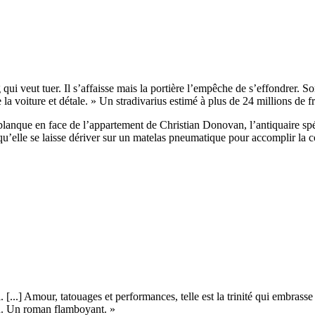
ui veut tuer. Il s’affaisse mais la portière l’empêche de s’effondrer. S
la voiture et détale. » Un stradivarius estimé à plus de 24 millions de f
 planque en face de l’appartement de Christian Donovan, l’antiquaire s
rs qu’elle se laisse dériver sur un matelas pneumatique pour accompl
 [...] Amour, tatouages et performances, telle est la trinité qui embrasse i
in. Un roman flamboyant. »