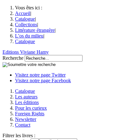
Vous êtes ici :
Accueil
|
Catalogue
|
Collections
|
Littérature étrangère
|
L’os du milieu
|
Catalogue
Editions Viviane Hamy
Recherche
Visitez notre page Twitter
Visitez notre page Facebook
Catalogue
Les auteurs
Les éditions
Pour les curieux
Foreign Rights
Newsletter
Contact
Filtrer les livres :