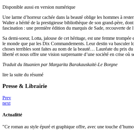
Disponible aussi en version numérique
Une larme d’horreur cachée dans la beauté oblige les hommes à rester s
Walter a hérité de la prestigieuse bibliothèque de son grand-père, don
fascination : une première édition du marquis de Sade, recouverte de l
Sa demi-soeur, Lotta, jalouse de cet héritage, est une femme trompée e
le monde que par les Dix Commandements. Leur destin va basculer lorsq
choses terribles sont faites au nom de la beauté… Lauréate du prix 
liberté et nous offre une vision surprenante d’une société en crise où
Traduit du lituanien par Margarita Barakauskaitė-Le Borgne
lire la suite du résumé
Presse & Librairie
Prev
next
Actualitté
"Ce roman au style épuré et graphique offre, avec une touche d’humour 