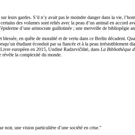
ur leurs gardes. S’il n’y avait pas le moindre danger dans la vie, l’ho
t certains des volumes sont reliés avec la peau d’un animal en accord a
’épiderme d’une aristocrate guillotinée ; une merveille de bibliopégie 
t blessée, en quête de moralité et de vertu dans ce Berlin décadent. Qu
u’un étudiant éconduit par sa fiancée et à la peau irrésistiblement diap
du Livre européen en 2015, Undinė Radzevičiũtė, dans
La Bibliothèque 
 se révèle la complexité du monde.
noir, une vision particulière d’une société en crise."