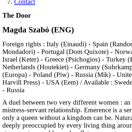
Contact
The Door
Magda Szabó (ENG)
Foreign rights : Italy (Einaudi) - Spain (Ran
Mondadori) - Portugal (Dom Quixote) - Norw
Israel (Keter) - Greece (Psichogios) - Turkey (
Netherlands (Houtekiet) - Germany (Suhrkam
(Europa) - Poland (Piw) - Russia (Mik) - Uni
Harvill Press) - USA (Eem) / Available : Swede
- Russia
A duel between two very different women : an 
mistress-servant relationship. Emerence is a se
only a queen without a kingdom can be. Natural
deeply preoccupied by every living thing aroun