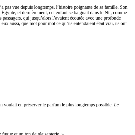
’a pas vue depuis longtemps, l’histoire poignante de sa famille. Son
 en Égypte, et dernièrement, cet enfant se baignait dans le Nil, comme
Les passagers, qui jusqu’alors l’avaient écoutée avec une profonde
 eux aussi, que mot pour mot ce qu’ils entendaient était vrai, ils ont
 on voulait en préserver le parfum le plus longtemps possible.
Le
 fugue et un ton de plaisanterie. »