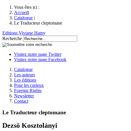
Vous êtes ici :
Accueil
|
Catalogue
|
Le Traducteur cleptomane
Editions Viviane Hamy
Recherche
Visitez notre page Twitter
Visitez notre page Facebook
Catalogue
Les auteurs
Les éditions
Pour les curieux
Foreign Rights
Newsletter
Contact
Le Traducteur cleptomane
Dezsö Kosztolányi