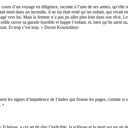
 cours d’un voyage en diligence, raconte à l’une de ses amies, qu’elle n
était mort dans un incendie, il ne lui était resté qu’un enfant, qui vivait
nagé vers lui. Mais la femme n’a pas pu aller plus loin dans son récit. 
odile ouvre sa gueule horrible et happe l’enfant, et, bien qu’ils aient su,
 tout. Et trop c’est trop. » Dezsö Kosztolányi
ement les signes d’impatience de l’index qui froisse les pages, comme si
. »
èque, a cet art de dire l’indicible, la sclérose et la mort sur un air de