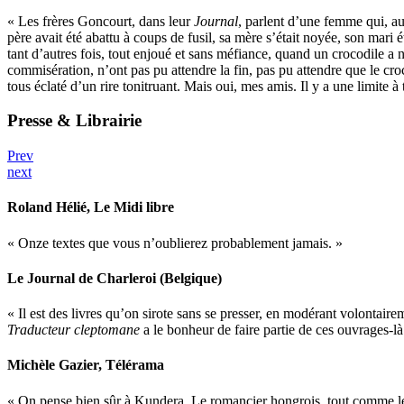
« Les frères Goncourt, dans leur
Journal
, parlent d’une femme qui, au
père avait été abattu à coups de fusil, sa mère s’était noyée, son mari 
tant d’autres fois, tout enjoué et sans méfiance, quand un crocodile a 
commisération, n’ont pas pu attendre la fin, pas pu attendre que le croc
tous éclaté d’un rire tonitruant. Mais oui, mes amis. Il y a une limite à
Presse & Librairie
Prev
next
Roland Hélié
, Le Midi libre
« Onze textes que vous n’oublierez probablement jamais. »
Le Journal de Charleroi (Belgique)
« Il est des livres qu’on sirote sans se presser, en modérant volontair
Traducteur cleptomane
a le bonheur de faire partie de ces ouvrages-là
Michèle Gazier
, Télérama
« On pense bien sûr à Kundera. Le romancier hongrois, tout comme le Tch