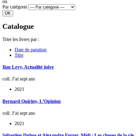
ou
Par catégorie
Catalogue
Trier les livres par :
Date de parution
Titre
Ilan Levy, Actualité juive
coll. J’ai sept ans
2021
Bernard Quiriny, L’Opinion
coll. J’ai sept ans
2021
Sébastien Dubos et Alexandre Ferrer, Midi : Les choses de la vie