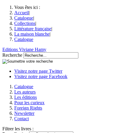
Vous êtes ici :
Accueil
|
Catalogue
|
Collections
|
Littérature française
|
La maison blanche
|
Catalogue
Editions Viviane Hamy
Recherche
Visitez notre page Twitter
Visitez notre page Facebook
Catalogue
Les auteurs
Les éditions
Pour les curieux
Foreign Rights
Newsletter
Contact
Filtrer les livres :