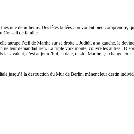
 et tues une demi-heure. Des têtes butées : on voulait bien comprendre, q
du Conseil de famille.
lle attrape l’œil de Marthe sur sa droite... Judith, à sa gauche, le devin
qu’on ne leur demandait rien. La triple voix monte, couvre les autres : Dis
’ils le savaient, c’est aujourd’hui, la date, dis-le, Marthe, ça change tout.
diale jusqu’à la destruction du Mur de Berlin, mènent leur destin indivi