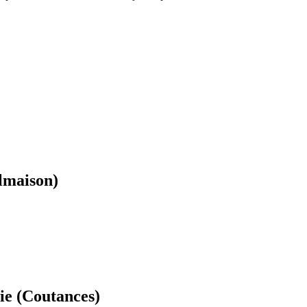
almaison)
e (Coutances)