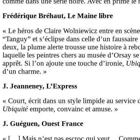
comme dans une série noire. Avec en prime le
Frédérique Bréhaut
, Le Maine libre
« Le héros de Claire Wolniewicz entre en scène
“Tanguy” et s’éclipse dans celle d’un faussaire 
deux, la plume alerte trousse une histoire à re
laquelle les peintres chers au musée d’Orsay s
apprêt. Si l’on ajoute une touche d’ironie,
Ubiq
d’un charme. »
J. Jeanneney
, L’Express
« Court, écrit dans un style limpide au service d
Ubiquité
emporte, convainc et amuse. »
J. Guéguen
, Ouest France
« […] Mais n’est pas escroc qui veut… Comme