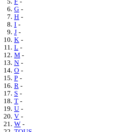
F
-
G
-
H
-
I
-
J
-
K
-
L
-
M
-
N
-
O
-
P
-
R
-
S
-
T
-
U
-
V
-
W
-
TOUS