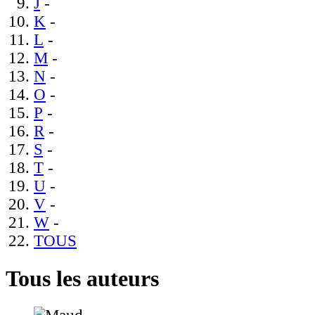
J
-
K
-
L
-
M
-
N
-
O
-
P
-
R
-
S
-
T
-
U
-
V
-
W
-
TOUS
Tous les auteurs