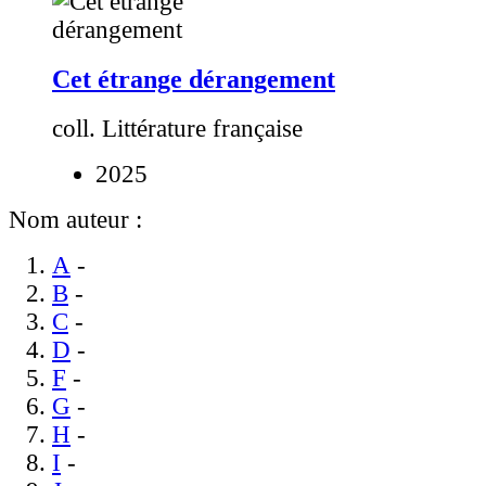
Cet étrange dérangement
coll. Littérature française
2025
Nom auteur :
A
-
B
-
C
-
D
-
F
-
G
-
H
-
I
-