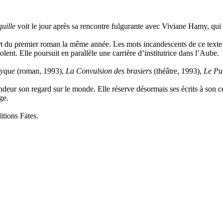
quille
voit le jour après sa rencontre fulgurante avec Viviane Hamy, qui v
 du premier roman la même année. Les mots incandescents de ce texte fo
ent. Elle poursuit en parallèle une carrière d’institutrice dans l’Aube.
tyque
(roman, 1993),
La Convulsion des brasiers
(théâtre, 1993),
Le Pui
ondeur son regard sur le monde. Elle réserve désormais ses écrits à son c
ge.
itions Fates.