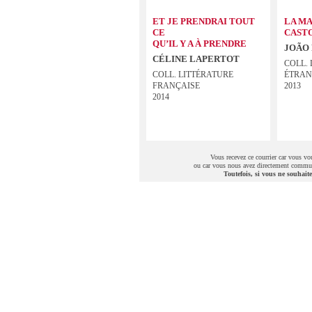
ET JE PRENDRAI TOUT
LA MA
CE
CAST
QU’IL Y A À PRENDRE
JOÃO
CÉLINE LAPERTOT
COLL.
COLL. LITTÉRATURE
ÉTRAN
FRANÇAISE
2013
2014
Vous recevez ce courrier car vous vou
ou car vous nous avez directement commun
Toutefois, si vous ne souhaite