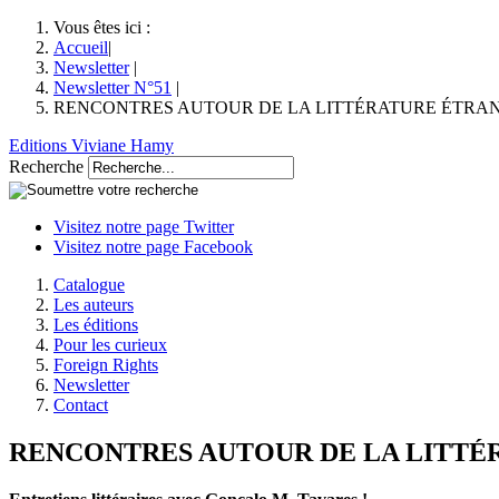
Vous êtes ici :
Accueil
|
Newsletter
|
Newsletter N°51
|
RENCONTRES AUTOUR DE LA LITTÉRATURE ÉTRAN
Editions Viviane Hamy
Recherche
Visitez notre page Twitter
Visitez notre page Facebook
Catalogue
Les auteurs
Les éditions
Pour les curieux
Foreign Rights
Newsletter
Contact
RENCONTRES AUTOUR DE LA LITTÉR