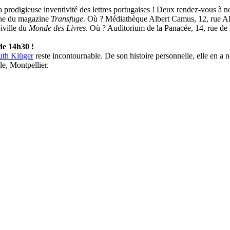
la prodigieuse inventivité des lettres portugaises ! Deux rendez-vous à no
pine du magazine
Transfuge
. Où ? Médiathèque Albert Camus, 12, rue Al
iville du
Monde des Livres
. Où ? Auditorium de la Panacée, 14, rue de 
de 14h30 !
uth Klüger
reste incontournable. De son histoire personnelle, elle en a
e, Montpellier.