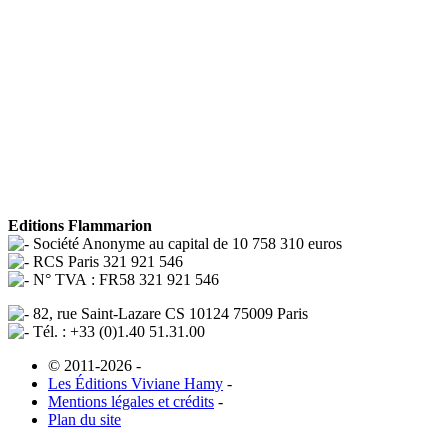
Editions Flammarion
Société Anonyme au capital de 10 758 310 euros
RCS Paris 321 921 546
N° TVA : FR58 321 921 546
82, rue Saint-Lazare CS 10124 75009 Paris
Tél. : +33 (0)1.40 51.31.00
© 2011-2026
-
Les Éditions Viviane Hamy
-
Mentions légales et crédits
-
Plan du site